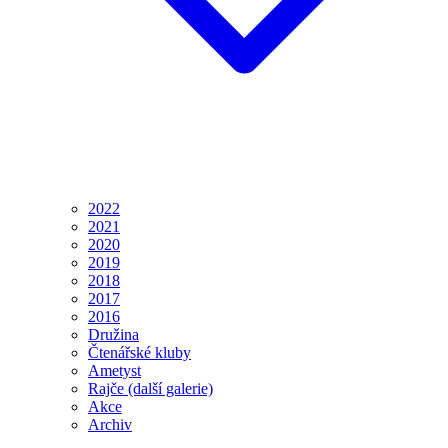
2022
2021
2020
2019
2018
2017
2016
Družina
Čtenářské kluby
Ametyst
Rajče (další galerie)
Akce
Archiv