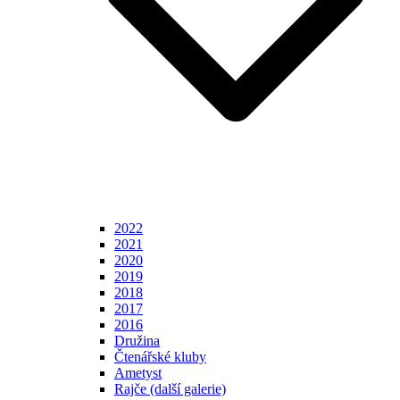
2022
2021
2020
2019
2018
2017
2016
Družina
Čtenářské kluby
Ametyst
Rajče (další galerie)