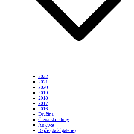
2022
2021
2020
2019
2018
2017
2016
Družina
Čtenářské kluby
Ametyst
Rajče (další galerie)