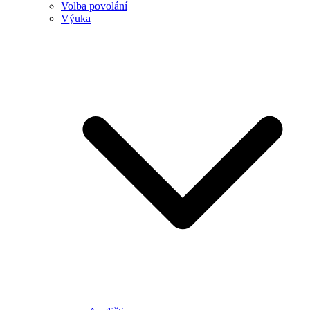
Volba povolání
Výuka