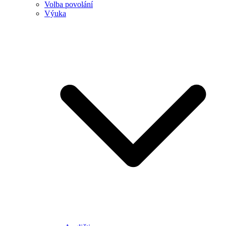
Volba povolání
Výuka