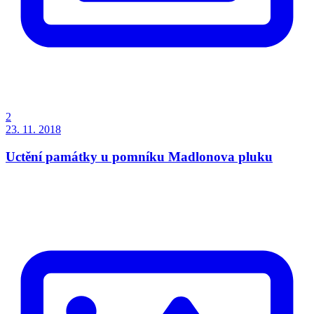
2
23. 11. 2018
Uctění památky u pomníku Madlonova pluku