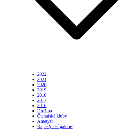
2022
2021
2020
2019
2018
2017
2016
Družina
Čtenářské kluby
Ametyst
Rajče (další galerie)