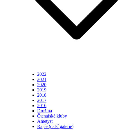
2022
2021
2020
2019
2018
2017
2016
Družina
Čtenářské kluby
Ametyst
Rajče (další galerie)