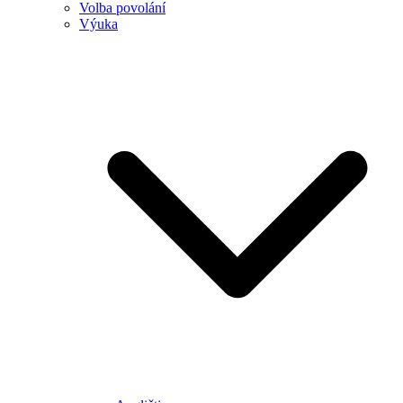
Volba povolání
Výuka