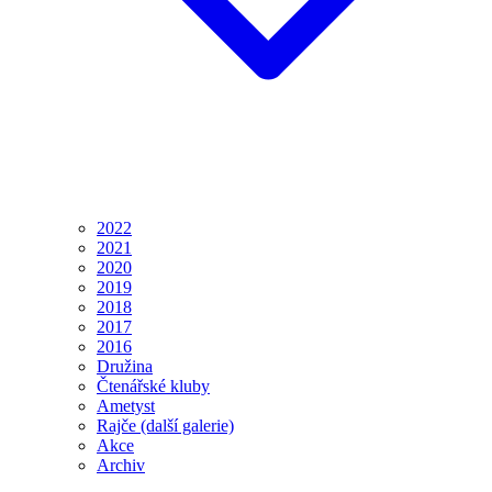
2022
2021
2020
2019
2018
2017
2016
Družina
Čtenářské kluby
Ametyst
Rajče (další galerie)
Akce
Archiv