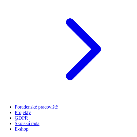
Poradenské pracoviště
Projekty
GDPR
Školská rada
E-shop