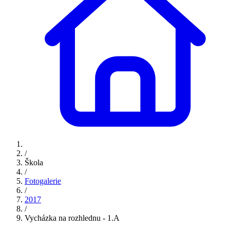
/
Škola
/
Fotogalerie
/
2017
/
Vycházka na rozhlednu - 1.A