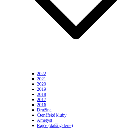
2022
2021
2020
2019
2018
2017
2016
Družina
Čtenářské kluby
Ametyst
Rajče (další galerie)