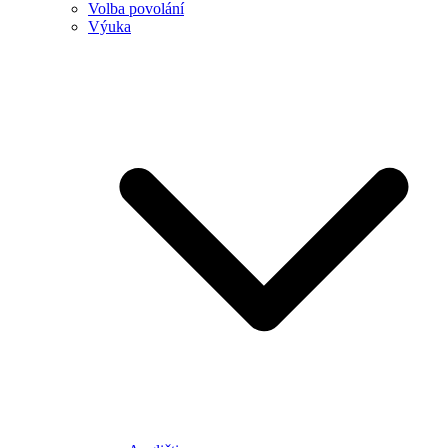
Volba povolání
Výuka