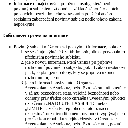
Informace o majetkových poměrech osoby, která není
povinným subjektem, získané na základě zákonů o daních,
poplatcích, penzijním nebo zdravotním pojištění anebo
sociálním zabezpečení povinný subjekt podle tohoto zákona
neposkytne.
Další omezení práva na informace
Povinný subjekt může omezit poskytnutí informace, pokud:
se vztahuje výlučně k vnitřním pokynům a personálním
předpisům povinného subjektu,
jde o novou informaci, která vznikla při přípravě
rozhodnutí povinného subjektu, pokud zákon nestanoví
jinak; to platí jen do doby, kdy se příprava ukončí
rozhodnutím, nebo
jde o informaci poskytnutou Organizací
Severoatlantické smlouvy nebo Evropskou unií, která je
v zájmu bezpečnosti státu, veřejné bezpečnosti nebo
ochrany práv třetích osob chráněna uvedenými původci
označením „NATO UNCLASSIFIED“ nebo
„LIMITE“ a v České republice je toto označení
respektováno z důvodů plnění povinností vyplývajících
pro Českou republiku z jejího členství v Organizaci
Severoatlantické smlouvy nebo Evropské unii, pokud