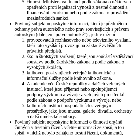
činnosti Ministerstva financí podle zákona o některých
opatřeních proti legalizaci výnosů z trestné činnosti a
financování terorismu nebo podle zákona o provádění
mezinárodních sankcí.
Povinný subjekt neposkytne informaci, která je předmětem
ochrany práva autorského nebo práv souvisejících s právem
autorským (dále jen "právo autorské") , je-li v držení
provozovatelů rozhlasového nebo televizního vysílání,
kteří toto vysílání provozují na základě zvláštních
právních předpisů,
škol a školských zařízení, které jsou součástí vzdělávací
soustavy podle školského zákona a podle zákona o
vysokých školách,
knihoven poskytujících veřejné knihovnické a
informační služby podle knihovního zákona,
Akademie věd České republiky a dalších veřejných
institucí, které jsou příjemci nebo spolupříjemci
podpory výzkumu a vývoje z veřejných prostředků
podle zákona o podpoře výzkumu a vývoje, nebo
kulturních institucí hospodařících s veřejnými
prostředky, jako jsou muzea, galerie, divadla, orchestry
a další umělecké soubory.
Povinný subjekt neposkytne informaci o činnosti orgánů
činných v trestním řízení, včetně informací ze spisů, a to i
spisů, v nichž nebylo zahájeno trestní řízení, dokumentů,