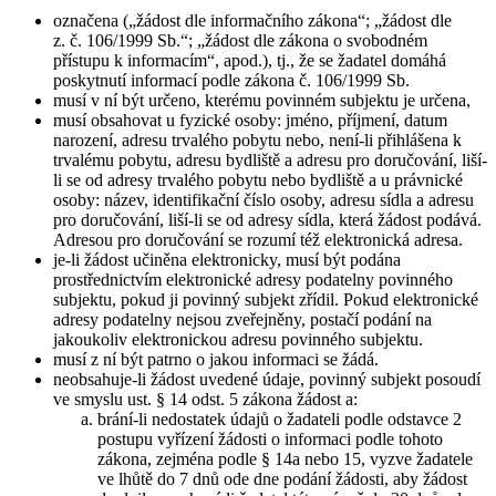
označena („žádost dle informačního zákona“; „žádost dle
z. č. 106/1999 Sb.“; „žádost dle zákona o svobodném
přístupu k informacím“, apod.), tj., že se žadatel domáhá
poskytnutí informací podle zákona č. 106/1999 Sb.
musí v ní být určeno, kterému povinném subjektu je určena,
musí obsahovat u fyzické osoby: jméno, příjmení, datum
narození, adresu trvalého pobytu nebo, není-li přihlášena k
trvalému pobytu, adresu bydliště a adresu pro doručování, liší-
li se od adresy trvalého pobytu nebo bydliště a u právnické
osoby: název, identifikační číslo osoby, adresu sídla a adresu
pro doručování, liší-li se od adresy sídla, která žádost podává.
Adresou pro doručování se rozumí též elektronická adresa.
je-li žádost učiněna elektronicky, musí být podána
prostřednictvím elektronické adresy podatelny povinného
subjektu, pokud ji povinný subjekt zřídil. Pokud elektronické
adresy podatelny nejsou zveřejněny, postačí podání na
jakoukoliv elektronickou adresu povinného subjektu.
musí z ní být patrno o jakou informaci se žádá.
neobsahuje-li žádost uvedené údaje, povinný subjekt posoudí
ve smyslu ust. § 14 odst. 5 zákona žádost a:
brání-li nedostatek údajů o žadateli podle odstavce 2
postupu vyřízení žádosti o informaci podle tohoto
zákona, zejména podle § 14a nebo 15, vyzve žadatele
ve lhůtě do 7 dnů ode dne podání žádosti, aby žádost