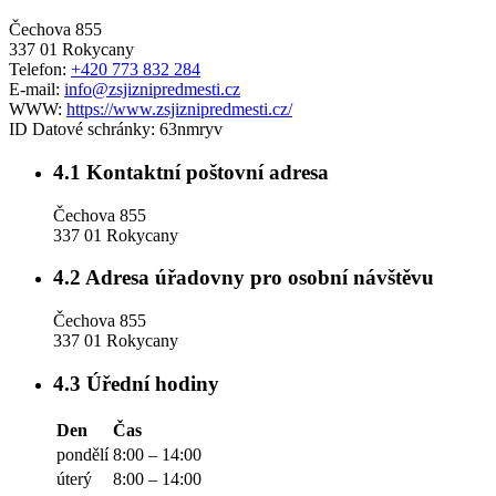
Čechova 855
337 01 Rokycany
Telefon:
+420 773 832 284
E-mail:
info@zsjiznipredmesti.cz
WWW:
https://www.zsjiznipredmesti.cz/
ID Datové schránky:
63nmryv
4.1
Kontaktní poštovní adresa
Čechova 855
337 01 Rokycany
4.2
Adresa úřadovny pro osobní návštěvu
Čechova 855
337 01 Rokycany
4.3
Úřední hodiny
Den
Čas
pondělí
8:00 – 14:00
úterý
8:00 – 14:00