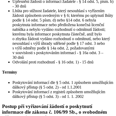
Upřesnění žádosti o informaci žadatele - § 14 odst. 5, písm. b)
- 30 dnů
Lhůta pro stížnost žadatele, který nesouhlasí s vyřízením
žádosti způsobem uvedeným v § 6; kterému po uplynutí lhůty
podle § 14 odst. 5 písm. d) nebo §14 odst. 6 nebyla
poskytnuta informace nebo předložena konečná licenční
nabídka a nebylo vydáno rozhodnutí o odmítnutí žádosti;
kterému byla informace poskytnuta částečně, aniž bylo
o zbytku žádosti vydáno rozhodnutí o odmítnutí, nebo který
nesouhlasí s výší úhrady sdělené podle § 17 odst. 3 nebo
s výší odměny podle § 14a odst. 2, požadovanými
v souvislosti s poskytováním informací - § 16a odst. 3 –
30 dnů
Odvolání proti rozhodnutí - § 16 odst. 1) - 15 dnů
Termíny
Poskytování informací dle § 5 odst. 1 způsobem umožňujícím
dálkový přístup (§ 5 odst. 2) - od 1.1.2001
Poskytování informací z registrů způsobem umožňujícím
dálkový přístup (§ 5 odst. 3) - od 1. 1. 2002
Postup při vyřizování žádostí o poskytnutí
informace dle zákona č. 106/99 Sb., o svobodném