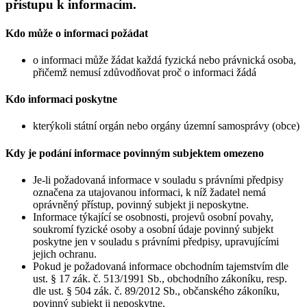
přístupu k informacím.
Kdo může o informaci požádat
o informaci může žádat každá fyzická nebo právnická osoba,
přičemž nemusí zdůvodňovat proč o informaci žádá
Kdo informaci poskytne
kterýkoli státní orgán nebo orgány územní samosprávy (obce)
Kdy je podání informace povinným subjektem omezeno
Je-li požadovaná informace v souladu s právními předpisy
označena za utajovanou informaci, k níž žadatel nemá
oprávněný přístup, povinný subjekt ji neposkytne.
Informace týkající se osobnosti, projevů osobní povahy,
soukromí fyzické osoby a osobní údaje povinný subjekt
poskytne jen v souladu s právními předpisy, upravujícími
jejich ochranu.
Pokud je požadovaná informace obchodním tajemstvím dle
ust. § 17 zák. č. 513/1991 Sb., obchodního zákoníku, resp.
dle ust. § 504 zák. č. 89/2012 Sb., občanského zákoníku,
povinný subjekt ji neposkytne.