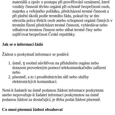
materiálů a zpráv o postupu při prověřování oznámení, které
vznikly činností těchto orgánů při ochraně bezpečnosti osob,
majetku a veřejného pořádku, předcházení trestné činnosti a
při plnění úkolů podle trestního řádu, pokud by se tím
ohrozila práva třetích osob anebo schopnost orgánů činných v
trestním řízení předcházet trestné činnosti, vyhledávat nebo
odhalovat trestnou činnost nebo stíhat trestné činy nebo
zajišťovat bezpečnost České republiky.
Jak se o informaci žádá
Žádost o poskytnutí informace se podává
ústně, tj osobní návštěvou na příslušném orgánu nebo
dotazem provedeným pomocí telekomunikačního zařízení
nebo
písemně, a to i prostřednictvím sítě nebo služby
elektronických komunikací.
Není-li žadateli na ústně podanou žádost informace poskytnuta
anebo nepovažuje-li žadatel informaci poskytnutou na ústně
podanou žádost za dostačující, je třeba podat žádost písemně.
Co musí písemná žádost obsahovat