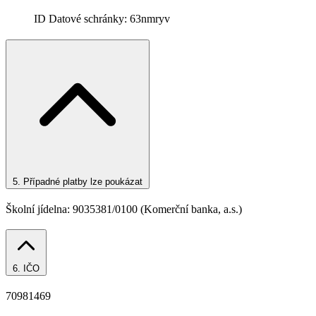
ID Datové schránky:
63nmryv
5.
Případné platby lze poukázat
Školní jídelna: 9035381/0100 (Komerční banka, a.s.)
6.
IČO
70981469