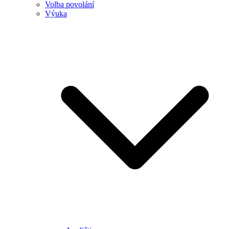
Volba povolání
Výuka