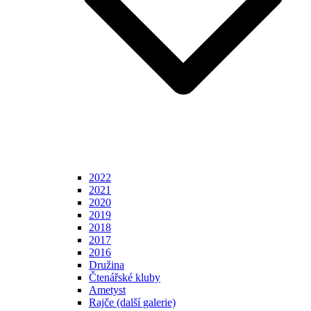
2022
2021
2020
2019
2018
2017
2016
Družina
Čtenářské kluby
Ametyst
Rajče (další galerie)