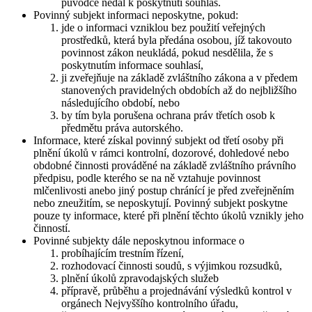
původce nedal k poskytnutí souhlas.
Povinný subjekt informaci neposkytne, pokud:
jde o informaci vzniklou bez použití veřejných
prostředků, která byla předána osobou, jíž takovouto
povinnost zákon neukládá, pokud nesdělila, že s
poskytnutím informace souhlasí,
ji zveřejňuje na základě zvláštního zákona a v předem
stanovených pravidelných obdobích až do nejbližšího
následujícího období, nebo
by tím byla porušena ochrana práv třetích osob k
předmětu práva autorského.
Informace, které získal povinný subjekt od třetí osoby při
plnění úkolů v rámci kontrolní, dozorové, dohledové nebo
obdobné činnosti prováděné na základě zvláštního právního
předpisu, podle kterého se na ně vztahuje povinnost
mlčenlivosti anebo jiný postup chránící je před zveřejněním
nebo zneužitím, se neposkytují. Povinný subjekt poskytne
pouze ty informace, které při plnění těchto úkolů vznikly jeho
činností.
Povinné subjekty dále neposkytnou informace o
probíhajícím trestním řízení,
rozhodovací činnosti soudů, s výjimkou rozsudků,
plnění úkolů zpravodajských služeb
přípravě, průběhu a projednávání výsledků kontrol v
orgánech Nejvyššího kontrolního úřadu,