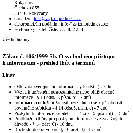
Rokycany
Čechova 855
337 01 Rokycany
e-mailem:
info@zsjiznipredmesti.cz
elektronickým podáním: info@zsjiznipredmesti.cz
telefonicky na tel. čísle: 773 832 284
Úřední hodiny
Zákon č. 106/1999 Sb. O svobodném přístupu
k informacím - přehled lhůt a termínů
Lhůty
Odkaz na zveřejněnou informaci - § 6 odst. l) - 7 dnů
Výzva k upřesnění nesrozumitelné nebo příliš obecné
informace - § 14 odst. 5, písm. b) - 7 dnů
Informace o odložení žádosti nevztahující se k působnosti
povinného subjektu - § 14 odst.5, písm. c) - 7 dnů
Poskytnutí informace žadateli - § 14 odst. 5, písm. d) - 15 dnů
Prodloužení lhůty pro poskytnutí informace ze závažných
důvodů - § 14 odst. 6) - 10 dnů
Rozhodnutí o odvolání - § 16 odst. 3) - 15 dnů