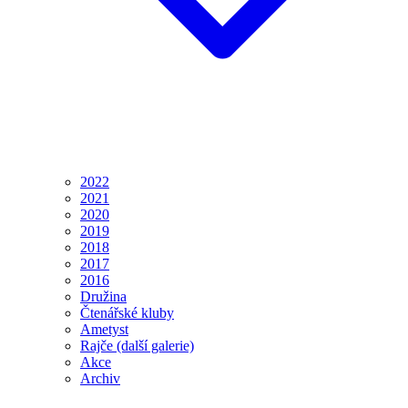
2022
2021
2020
2019
2018
2017
2016
Družina
Čtenářské kluby
Ametyst
Rajče (další galerie)
Akce
Archiv