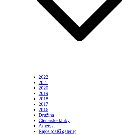
2022
2021
2020
2019
2018
2017
2016
Družina
Čtenářské kluby
Ametyst
Rajče (další galerie)