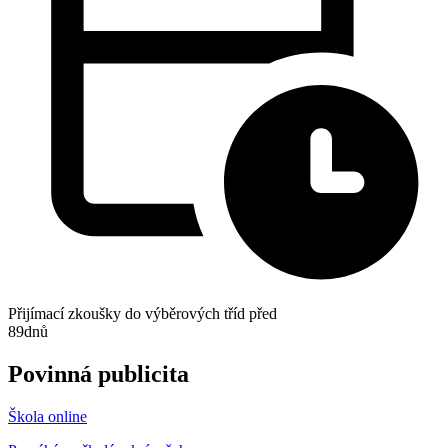
Přijímací zkoušky do výběrových tříd před
89
dnů
Povinná publicita
Škola online