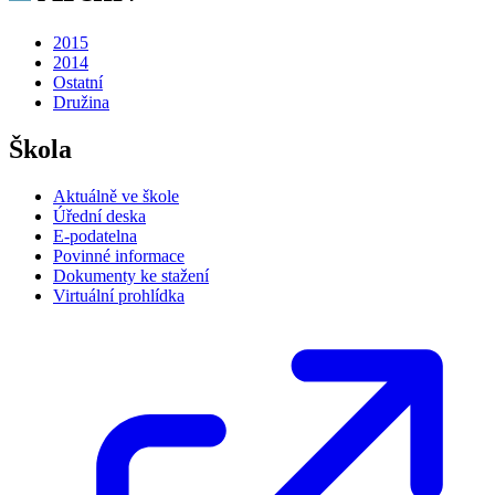
2015
2014
Ostatní
Družina
Škola
Aktuálně ve škole
Úřední deska
E-podatelna
Povinné informace
Dokumenty ke stažení
Virtuální prohlídka