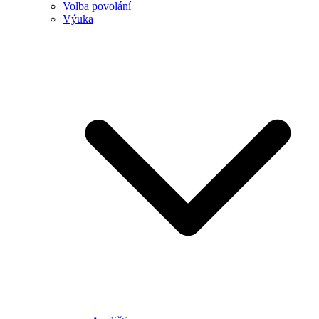
Volba povolání
Výuka