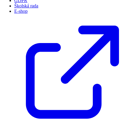
GDPR
Školská rada
E-shop