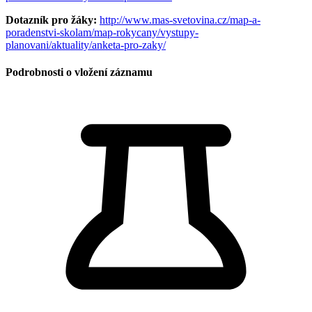
Dotazník pro žáky:
http://www.mas-svetovina.cz/map-a-
poradenstvi-skolam/map-rokycany/vystupy-
planovani/aktuality/anketa-pro-zaky/
Podrobnosti o vložení záznamu