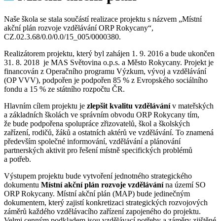
Naše škola se stala součástí realizace projektu s názvem „Místní
akční plán rozvoje vzdělávání ORP Rokycany“,
CZ.02.3.68/0.0/0.0/15_005/0000380.
Realizátorem projektu, který byl zahájen 1. 9. 2016 a bude ukončen
31. 8. 2018 je MAS Světovina o.p.s. a Město Rokycany. Projekt je
financován z Operačního programu Výzkum, vývoj a vzdělávání
(OP VVV), podpořen je podpořen 85 % z Evropského sociálního
fondu a 15 % ze státního rozpočtu ČR.
Hlavním cílem projektu je
zlepšit kvalitu vzdělávání
v mateřských
a základních školách ve správním obvodu ORP Rokycany tím,
že bude podpořena spolupráce zřizovatelů, škol a školských
zařízení, rodičů, žáků a ostatních aktérů ve vzdělávání. To znamená
především společné informování, vzdělávání a plánování
partnerských aktivit pro řešení místně specifických problémů
a potřeb.
Výstupem projektu bude vytvoření jednotného strategického
dokumentu
Místní akční plán rozvoje vzdělávání
na území SO
ORP Rokycany. Místní akční plán (MAP) bude jedinečným
dokumentem, který zajistí konkretizaci strategických rozvojových
záměrů každého vzdělávacího zařízení zapojeného do projektu.
Velmi cenným podkladem jsou vzdělávací potřeby a záměry zjištěné