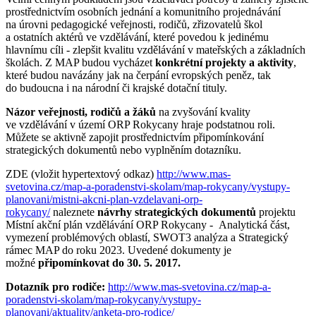
prostřednictvím osobních jednání a komunitního projednávání
na úrovni pedagogické veřejnosti, rodičů, zřizovatelů škol
a ostatních aktérů ve vzdělávání, které povedou k jedinému
hlavnímu cíli - zlepšit kvalitu vzdělávání v mateřských a základních
školách. Z MAP budou vycházet
konkrétní projekty a aktivity
,
které budou navázány jak na čerpání evropských peněz, tak
do budoucna i na národní či krajské dotační tituly.
Názor veřejnosti, rodičů a žáků
na zvyšování kvality
ve vzdělávání v území ORP Rokycany hraje podstatnou roli.
Můžete se aktivně zapojit prostřednictvím připomínkování
strategických dokumentů nebo vyplněním dotazníku.
ZDE (vložit hypertextový odkaz)
http://www.mas-
svetovina.cz/map-a-poradenstvi-skolam/map-rokycany/vystupy-
planovani/mistni-akcni-plan-vzdelavani-orp-
rokycany/
naleznete
návrhy strategických dokumentů
projektu
Místní akční plán vzdělávání ORP Rokycany - Analytická část,
vymezení problémových oblastí, SWOT3 analýza a Strategický
rámec MAP do roku 2023. Uvedené dokumenty je
možné
připomínkovat do 30. 5. 2017.
Dotazník pro rodiče:
http://www.mas-svetovina.cz/map-a-
poradenstvi-skolam/map-rokycany/vystupy-
planovani/aktuality/anketa-pro-rodice/