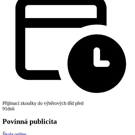
Přijímací zkoušky do výběrových tříd před
91
dnů
Povinná publicita
Škola online