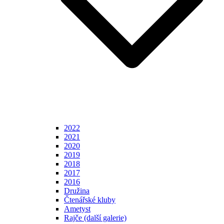
2022
2021
2020
2019
2018
2017
2016
Družina
Čtenářské kluby
Ametyst
Rajče (další galerie)