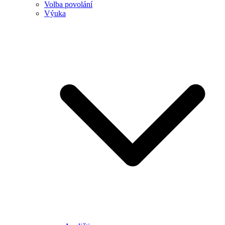
Volba povolání
Výuka