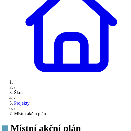
/
Škola
/
Projekty
/
Místní akční plán
Místní akční plán