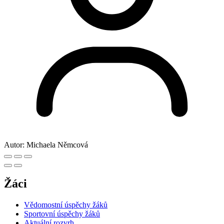
Autor:
Michaela Němcová
Žáci
Vědomostní úspěchy žáků
Sportovní úspěchy žáků
Aktuální rozvrh