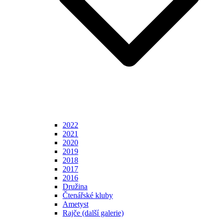
2022
2021
2020
2019
2018
2017
2016
Družina
Čtenářské kluby
Ametyst
Rajče (další galerie)