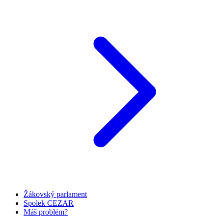
Žákovský parlament
Spolek CEZAR
Máš problém?