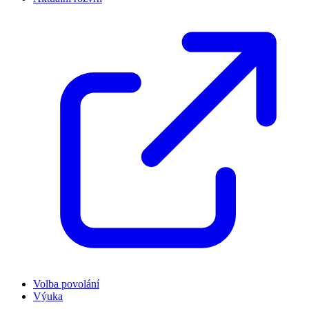
Volba povolání
Výuka