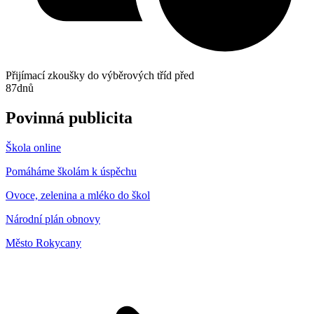
Přijímací zkoušky do výběrových tříd před
87
dnů
Povinná publicita
Škola online
Pomáháme školám k úspěchu
Ovoce, zelenina a mléko do škol
Národní plán obnovy
Město Rokycany