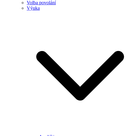
Volba povolání
Výuka