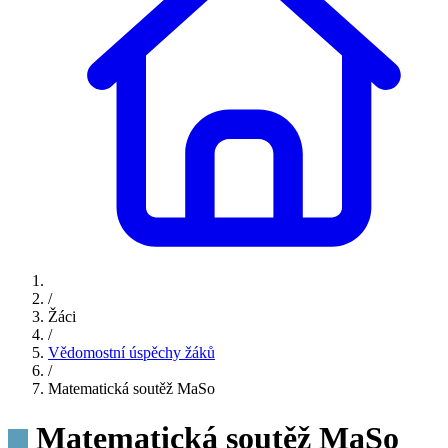
/
Žáci
/
Vědomostní úspěchy žáků
/
Matematická soutěž MaSo
Matematická soutěž MaSo