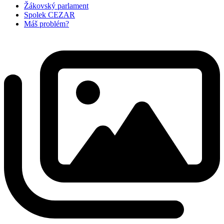
Žákovský parlament
Spolek CEZAR
Máš problém?