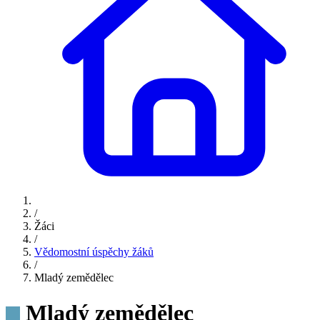
/
Žáci
/
Vědomostní úspěchy žáků
/
Mladý zemědělec
Mladý zemědělec