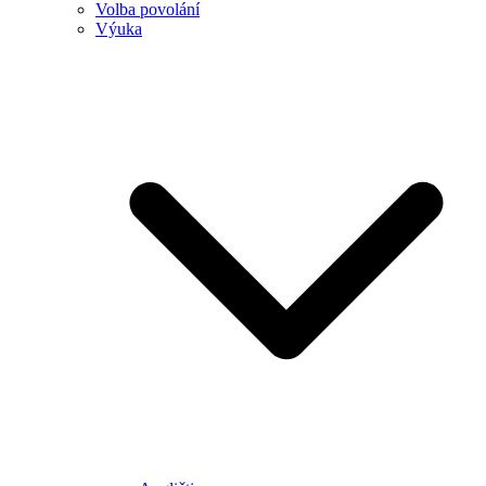
Volba povolání
Výuka