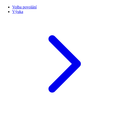
Volba povolání
Výuka