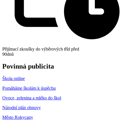
Přijímací zkoušky do výběrových tříd před
90
dnů
Povinná publicita
Škola online
Pomáháme školám k úspěchu
Ovoce, zelenina a mléko do škol
Národní plán obnovy
Město Rokycany