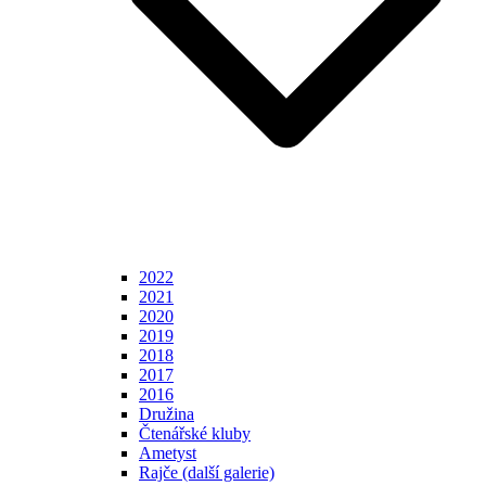
2022
2021
2020
2019
2018
2017
2016
Družina
Čtenářské kluby
Ametyst
Rajče (další galerie)