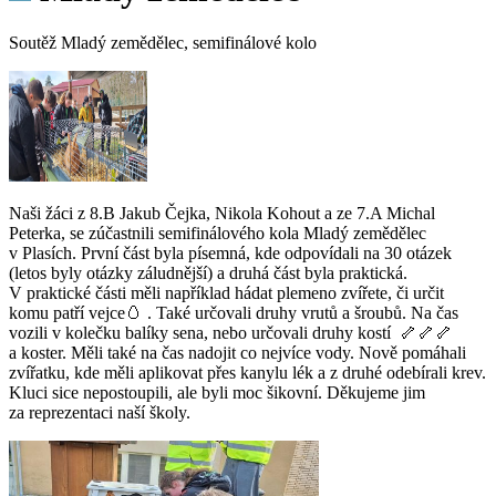
Soutěž Mladý zemědělec, semifinálové kolo
Naši žáci z 8.B Jakub Čejka, Nikola Kohout a ze 7.A Michal
Peterka, se zúčastnili semifinálového kola Mladý zemědělec
v Plasích. První část byla písemná, kde odpovídali na 30 otázek
(letos byly otázky záludnější) a druhá část byla praktická.
V praktické části měli například hádat plemeno zvířete, či určit
komu patří vejce🥚 . Také určovali druhy vrutů a šroubů. Na čas
vozili v kolečku balíky sena, nebo určovali druhy kostí 🦴🦴🦴
a koster. Měli také na čas nadojit co nejvíce vody. Nově pomáhali
zvířatku, kde měli aplikovat přes kanylu lék a z druhé odebírali krev.
Kluci sice nepostoupili, ale byli moc šikovní. Děkujeme jim
za reprezentaci naší školy.