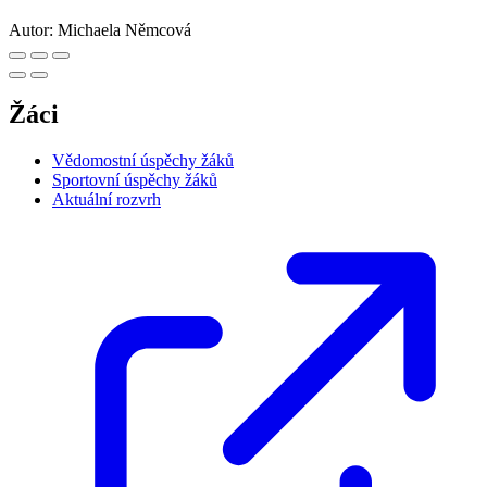
Autor:
Michaela Němcová
Žáci
Vědomostní úspěchy žáků
Sportovní úspěchy žáků
Aktuální rozvrh