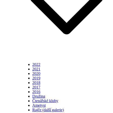
2022
2021
2020
2019
2018
2017
2016
Družina
Čtenářské kluby
Ametyst
Rajče (další galerie)