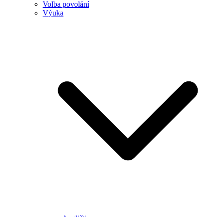
Volba povolání
Výuka