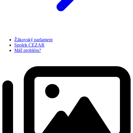
Žákovský parlament
Spolek CEZAR
Máš problém?