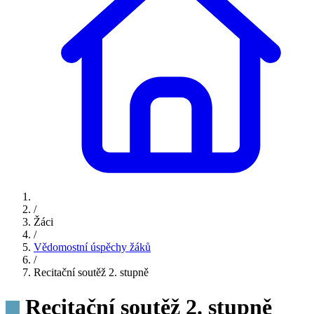
/
Žáci
/
Vědomostní úspěchy žáků
/
Recitační soutěž 2. stupně
Recitační soutěž 2. stupně