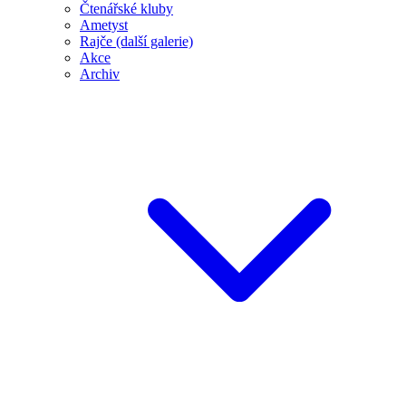
Čtenářské kluby
Ametyst
Rajče (další galerie)
Akce
Archiv