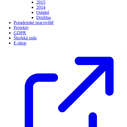
2015
2014
Ostatní
Družina
Poradenské pracoviště
Projekty
GDPR
Školská rada
E-shop