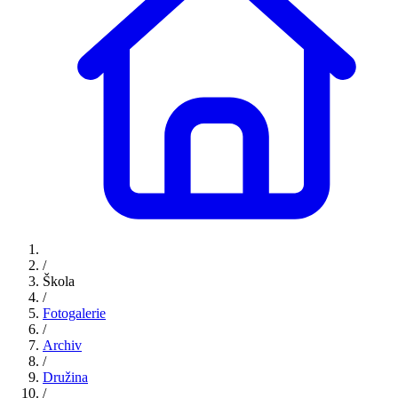
/
Škola
/
Fotogalerie
/
Archiv
/
Družina
/