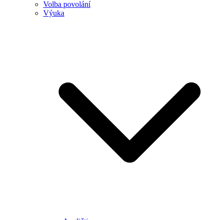
Volba povolání
Výuka