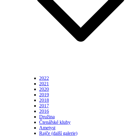
2022
2021
2020
2019
2018
2017
2016
Družina
Čtenářské kluby
Ametyst
Rajče (další galerie)